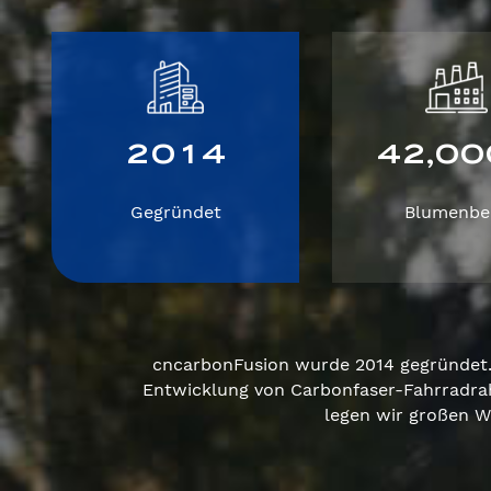
2
0
1
4
4
2
0
0
,
Gegründet
Blumenbe
cncarbonFusion wurde 2014 gegründet. 
Entwicklung von Carbonfaser-Fahrradra
legen wir großen W