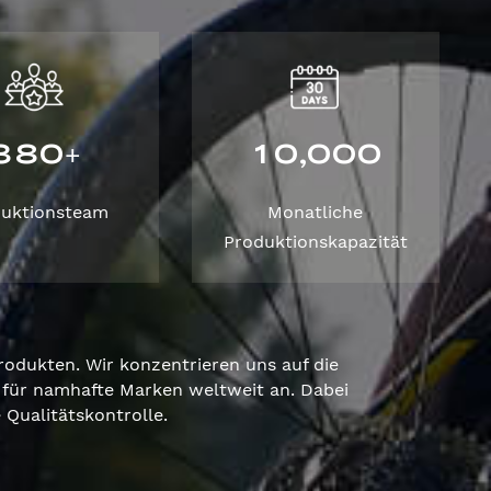
3
8
0
1
0
0
0
0
,
+
duktionsteam
Monatliche
Produktionskapazität
odukten. Wir konzentrieren uns auf die
für namhafte Marken weltweit an. Dabei
Qualitätskontrolle.