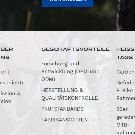
ÜBER
GESCHÄFTSVORTEILE
HEIS
UNS
TAGS
Forschung und
Entwicklung (OEM und
rofil
Carbo
ODM)
eschichte
Gefede
HERSTELLUNG &
E-Bike
ission &
QUALITÄTSKONTROLLE
Rahme
ision
PRÜFSTANDARDS
29er
gefeder
FABRIKANSICHTEN
MTB-
Rahme