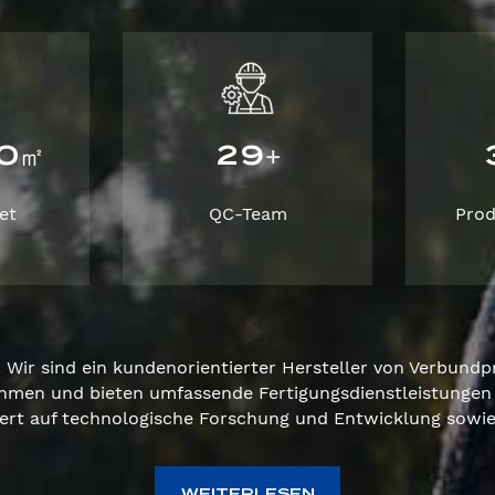
0
2
9
㎡
+
et
QC-Team
Pro
Wir sind ein kundenorientierter Hersteller von Verbundpr
hmen und bieten umfassende Fertigungsdienstleistungen 
ert auf technologische Forschung und Entwicklung sowie 
WEITERLESEN