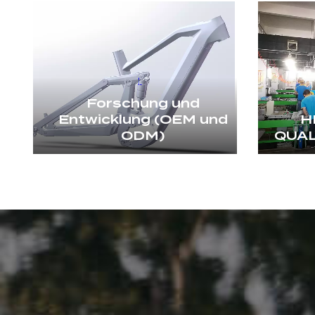
Forschung und
Entwicklung (OEM und
H
ODM)
QUA