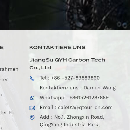
SE
KONTAKTIERE UNS
JiangSu QYH Carbon Tech
Co., Ltd
nrahmen
Tel : +86 -527-89889860
rter
-
Kontaktiere uns : Damon Wang
n
Whatsapp : +8615261287889
Email :
sale02@qtour-cn.com
ter E-
Add : No.1, Zhongxin Road,
QingYang Industria Park,
n