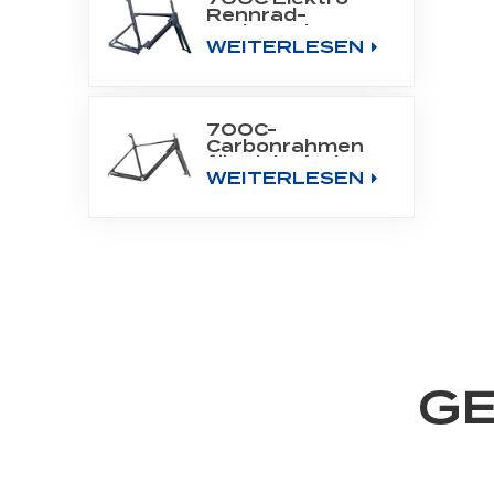
Rennrad-
Carbonrahmen,
WEITERLESEN
passend für
Bafang Motor
M800
700C-
Carbonrahmen
für elektrisches
WEITERLESEN
Stadtfahrrad mit
Heckmotor
GE