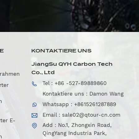
SE
KONTAKTIERE UNS
JiangSu QYH Carbon Tech
Co., Ltd
nrahmen
Tel : +86 -527-89889860
rter
-
Kontaktiere uns : Damon Wang
n
Whatsapp : +8615261287889
Email :
sale02@qtour-cn.com
ter E-
Add : No.1, Zhongxin Road,
QingYang Industria Park,
n