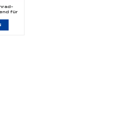
nrad-
end für
800
N