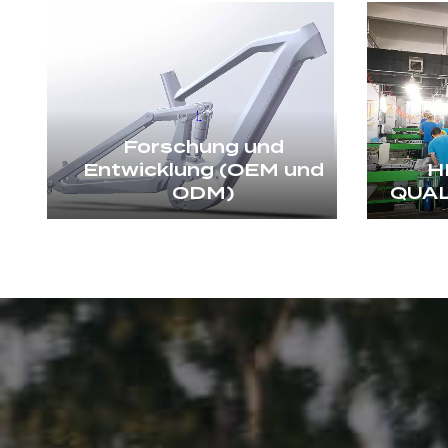
Forschung und
Entwicklung (OEM und
H
ODM)
QUA