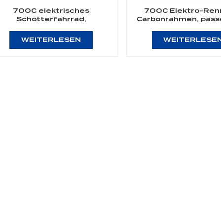
700C elektrisches
700C Elektro-Ren
Schotterfahrrad,
Carbonrahmen, pass
arbonrahmen, passend für
Bafang Motor M
das Fazua Evation-
WEITERLESEN
WEITERLESE
Antriebssystem