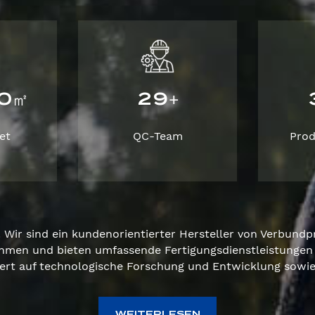
0
2
9
㎡
+
et
QC-Team
Pro
Wir sind ein kundenorientierter Hersteller von Verbundpr
hmen und bieten umfassende Fertigungsdienstleistungen 
ert auf technologische Forschung und Entwicklung sowie 
WEITERLESEN