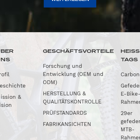
ÜBER
GESCHÄFTSVORTEILE
HEIS
UNS
TAGS
Forschung und
Entwicklung (OEM und
rofil
Carbo
ODM)
eschichte
Gefede
HERSTELLUNG &
E-Bike
ission &
QUALITÄTSKONTROLLE
Rahme
ision
PRÜFSTANDARDS
29er
gefeder
FABRIKANSICHTEN
MTB-
Rahme