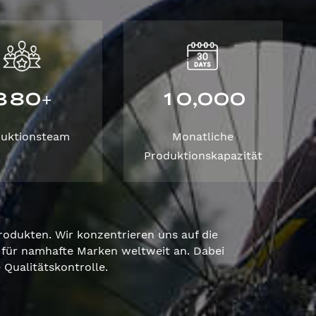
3
8
0
1
0
0
0
0
,
+
duktionsteam
Monatliche
Produktionskapazität
odukten. Wir konzentrieren uns auf die
für namhafte Marken weltweit an. Dabei
Qualitätskontrolle.