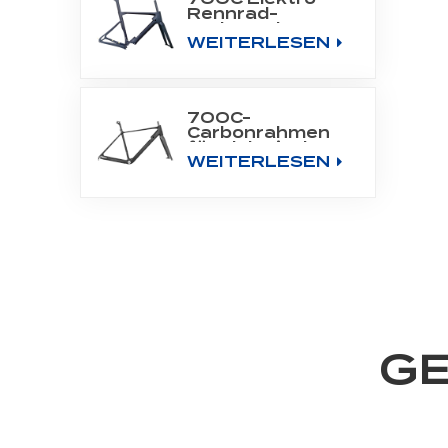
Rennrad-
Carbonrahmen,
WEITERLESEN
passend für
Bafang Motor
M800
700C-
Carbonrahmen
für elektrisches
WEITERLESEN
Stadtfahrrad mit
Heckmotor
GE