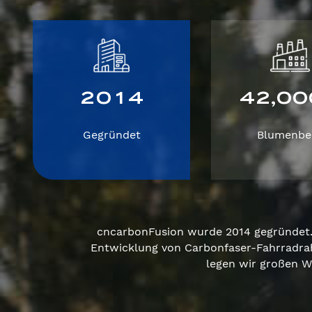
2
0
1
4
4
2
0
0
,
Gegründet
Blumenbe
cncarbonFusion wurde 2014 gegründet. 
Entwicklung von Carbonfaser-Fahrradra
legen wir großen W