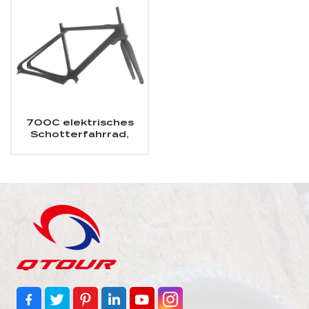
700C elektrisches
Schotterfahrrad,
Carbonrahmen,
passend für das Fazua
Evation-
Antriebssystem