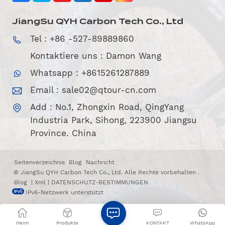
JiangSu QYH Carbon Tech Co., Ltd
Tel : +86 -527-89889860
Kontaktiere uns : Damon Wang
Whatsapp : +8615261287889
Email :
sale02@qtour-cn.com
Add : No.1, Zhongxin Road, QingYang
Industria Park, Sihong, 223900 Jiangsu
Province. China
Seitenverzeichnis
Blog
Nachricht
© JiangSu QYH Carbon Tech Co., Ltd. Alle Rechte vorbehalten .
Blog
|
Xml
|
DATENSCHUTZ-BESTIMMUNGEN
IPv6-Netzwerk unterstützt
Heim
Produkte
KONTAKT
WhatsApp