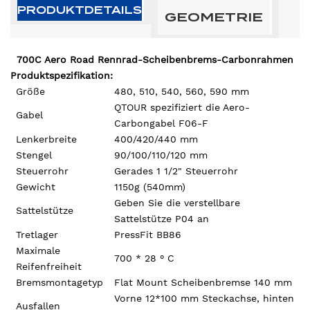
PRODUKTDETAILS
GEOMETRIE
700C Aero Road Rennrad-Scheibenbrems-Carbonrahmen
Produktspezifikation:
Größe
480, 510, 540, 560, 590 mm
QTOUR spezifiziert die Aero-
Gabel
Carbongabel F06-F
Lenkerbreite
400/420/440 mm
Stengel
90/100/110/120 mm
Steuerrohr
Gerades 1 1/2" Steuerrohr
Gewicht
1150g (540mm)
Geben Sie die verstellbare
Sattelstütze
Sattelstütze P04 an
Tretlager
PressFit BB86
Maximale
700 * 28 ° C
Reifenfreiheit
Bremsmontagetyp
Flat Mount Scheibenbremse 140 mm
Vorne 12*100 mm Steckachse, hinten
Ausfallen