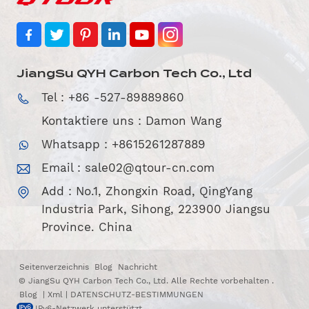
JiangSu QYH Carbon Tech Co., Ltd
Tel : +86 -527-89889860
Kontaktiere uns : Damon Wang
Whatsapp : +8615261287889
Email :
sale02@qtour-cn.com
Add : No.1, Zhongxin Road, QingYang
Industria Park, Sihong, 223900 Jiangsu
Province. China
Seitenverzeichnis
Blog
Nachricht
© JiangSu QYH Carbon Tech Co., Ltd. Alle Rechte vorbehalten .
Blog
|
Xml
|
DATENSCHUTZ-BESTIMMUNGEN
IPv6-Netzwerk unterstützt