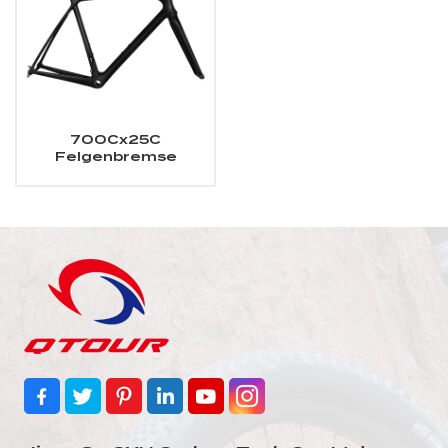
700Cx25C
Felgenbremse
Carbon-
Rennradrahmen