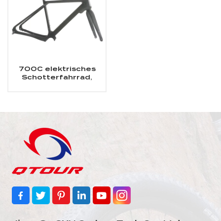
700C elektrisches
Schotterfahrrad,
Carbonrahmen,
passend für das Fazua
Evation-
Antriebssystem