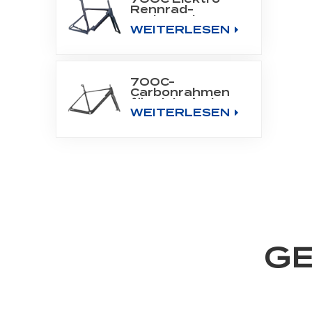
Rennrad-
Carbonrahmen,
WEITERLESEN
passend für
Bafang Motor
M800
700C-
Carbonrahmen
für elektrisches
WEITERLESEN
Stadtfahrrad mit
Heckmotor
GE