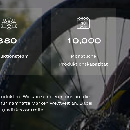
3
8
0
1
0
0
0
0
,
+
duktionsteam
Monatliche
Produktionskapazität
odukten. Wir konzentrieren uns auf die
für namhafte Marken weltweit an. Dabei
Qualitätskontrolle.