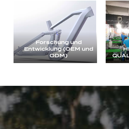
Forschung und
Entwicklung (OEM und
H
ODM)
QUA