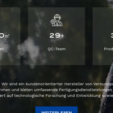
0
2
9
㎡
+
et
QC-Team
Pro
Wir sind ein kundenorientierter Hersteller von Verbundpr
hmen und bieten umfassende Fertigungsdienstleistungen 
ert auf technologische Forschung und Entwicklung sowie 
WEITERLESEN