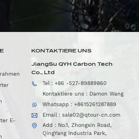
SE
KONTAKTIERE UNS
JiangSu QYH Carbon Tech
Co., Ltd
nrahmen
Tel : +86 -527-89889860
rter
-
Kontaktiere uns : Damon Wang
n
Whatsapp : +8615261287889
Email :
sale02@qtour-cn.com
ter E-
Add : No.1, Zhongxin Road,
QingYang Industria Park,
n