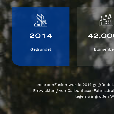
2
0
1
4
4
2
0
0
,
Gegründet
Blumenbe
cncarbonFusion wurde 2014 gegründet. 
Entwicklung von Carbonfaser-Fahrradra
legen wir großen W