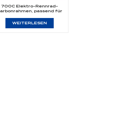
700C Elektro-Rennrad-
arbonrahmen, passend für
Bafang Motor M800
WEITERLESEN