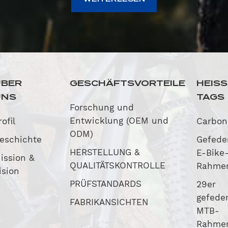
ÜBER
GESCHÄFTSVORTEILE
HEIS
UNS
TAGS
Forschung und
Entwicklung (OEM und
rofil
Carbo
ODM)
eschichte
Gefede
HERSTELLUNG &
E-Bike
ission &
QUALITÄTSKONTROLLE
Rahme
ision
PRÜFSTANDARDS
29er
gefeder
FABRIKANSICHTEN
MTB-
Rahme