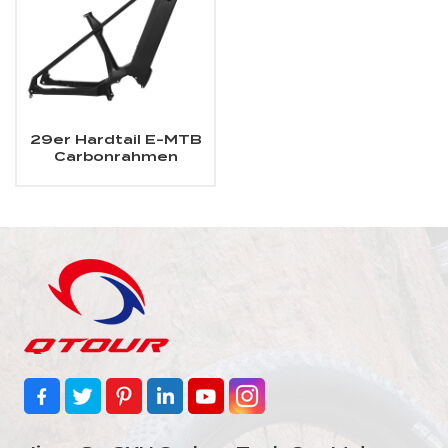
29er Hardtail E-MTB
Carbonrahmen
passend für Bafang
M510/M600 Motor