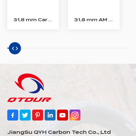
31,8 mm Carbon-MTB-Flachlenker
31,8 mm AM MTB Rise Carbon-Lenker
JiangSu QYH Carbon Tech Co., Ltd