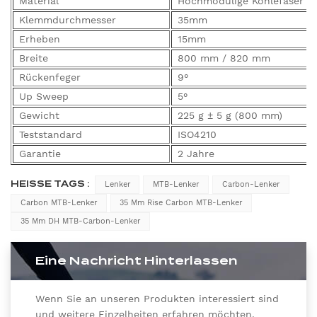
Material
Hochmodulige Kohlefaser
Klemmdurchmesser
35mm
Erheben
15mm
Breite
800 mm / 820 mm
Rückenfeger
9°
Up Sweep
5°
Gewicht
225 g ± 5 g (800 mm)
Teststandard
ISO4210
Garantie
2 Jahre
HEISSE TAGS :
Lenker
MTB-Lenker
Carbon-Lenker
Carbon MTB-Lenker
35 Mm Rise Carbon MTB-Lenker
35 Mm DH MTB-Carbon-Lenker
Eine Nachricht Hinterlassen
Wenn Sie an unseren Produkten interessiert sind
und weitere Einzelheiten erfahren möchten,