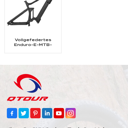
Vollgefedertes
Enduro-E-MTB-
Carbon-
Rahmendesign,
passend für Bafang
Motor M510/M600